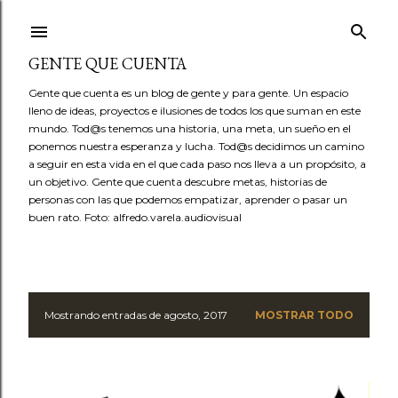
Ir al contenido principal
GENTE QUE CUENTA
Gente que cuenta es un blog de gente y para gente. Un espacio
lleno de ideas, proyectos e ilusiones de todos los que suman en este
mundo. Tod@s tenemos una historia, una meta, un sueño en el
ponemos nuestra esperanza y lucha. Tod@s decidimos un camino
a seguir en esta vida en el que cada paso nos lleva a un propósito, a
un objetivo. Gente que cuenta descubre metas, historias de
personas con las que podemos empatizar, aprender o pasar un
buen rato. Foto: alfredo.varela.audiovisual
Mostrando entradas de agosto, 2017
MOSTRAR TODO
E
n