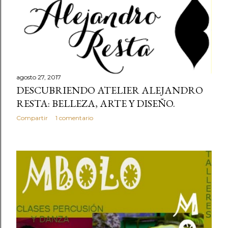
t
r
a
d
a
agosto 27, 2017
DESCUBRIENDO ATELIER ALEJANDRO
s
RESTA: BELLEZA, ARTE Y DISEÑO.
Compartir
1 comentario