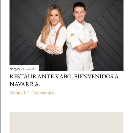
t
r
a
d
a
s
mayo 21, 2023
RESTAURANTE KABO, BIENVENIDOS A
NAVARRA.
Compartir
1 comentario