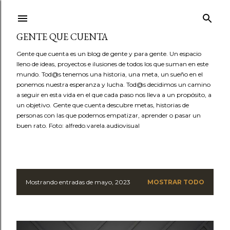
Ir al contenido principal
GENTE QUE CUENTA
Gente que cuenta es un blog de gente y para gente. Un espacio
lleno de ideas, proyectos e ilusiones de todos los que suman en este
mundo. Tod@s tenemos una historia, una meta, un sueño en el
ponemos nuestra esperanza y lucha. Tod@s decidimos un camino
a seguir en esta vida en el que cada paso nos lleva a un propósito, a
un objetivo. Gente que cuenta descubre metas, historias de
personas con las que podemos empatizar, aprender o pasar un
buen rato. Foto: alfredo.varela.audiovisual
Mostrando entradas de mayo, 2023
MOSTRAR TODO
E
n