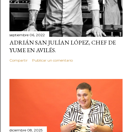
m
e
n
t
septiembre 06, 2022
a
ADRIÁN SAN JULÍAN LÓPEZ, CHEF DE
r
YUME EN AVILÉS.
i
o
Compartir
Publicar un comentario
diciembre 08, 2025