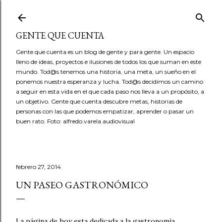
Ir al contenido principal
GENTE QUE CUENTA
Gente que cuenta es un blog de gente y para gente. Un espacio
lleno de ideas, proyectos e ilusiones de todos los que suman en este
mundo. Tod@s tenemos una historia, una meta, un sueño en el
ponemos nuestra esperanza y lucha. Tod@s decidimos un camino
a seguir en esta vida en el que cada paso nos lleva a un propósito, a
un objetivo. Gente que cuenta descubre metas, historias de
personas con las que podemos empatizar, aprender o pasar un
buen rato. Foto: alfredo.varela.audiovisual
febrero 27, 2014
UN PASEO GASTRONÓMICO
La página de hoy esta dedicada a la gastronomía.