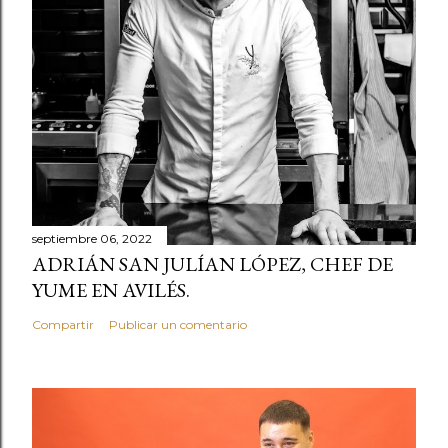
r
u
n
c
o
m
e
n
t
septiembre 06, 2022
a
ADRIÁN SAN JULÍAN LÓPEZ, CHEF DE
r
YUME EN AVILÉS.
i
o
Compartir
Publicar un comentario